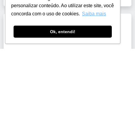
personalizar conteúdo. Ao utilizar este site, você
concorda com o uso de cookies.
Saiba mais
Qualificação Profissional em Máquinas
Navais e Offshore
Ok, entendi!
Saiba mais
Qualificação Profissional em Mediação
Escolar dos Processos Educacionais
Saiba mais
Qualificação Profissional em
Confiabilidade
Saiba mais