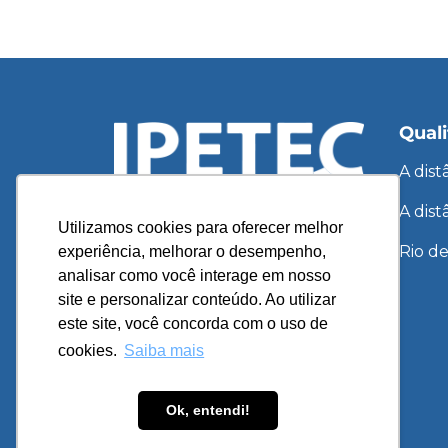
Quali
A dis
A dist
Utilizamos cookies para oferecer melhor
atendimento@ipetec.com.br
Rio de
experiência, melhorar o desempenho,
(21) 3525-2566
analisar como você interage em nosso
(22) 98878-0128
site e personalizar conteúdo. Ao utilizar
este site, você concorda com o uso de
Segunda a sexta-feira: 8h às 21h
cookies.
Saiba mais
Sábado: 7h30 às 16h
Ok, entendi!