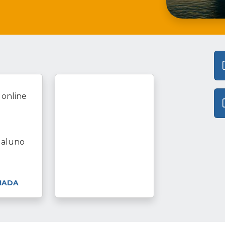
- online
 aluno
MADA