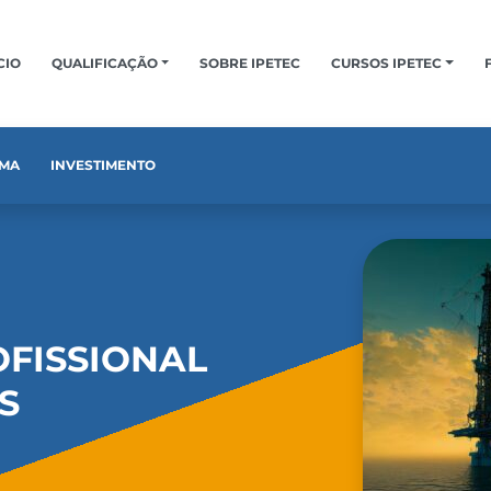
CIO
QUALIFICAÇÃO
SOBRE IPETEC
CURSOS IPETEC
MA
INVESTIMENTO
OFISSIONAL
S