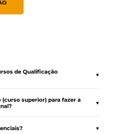
ÃO
rsos de Qualificação
▼
 (curso superior) para fazer a
▼
onal?
enciais?
▼