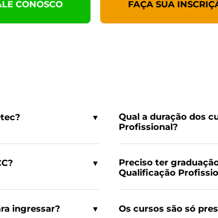
ALE CONOSCO
FAÇA SUA INSCRIÇ
Qual a duração dos cu
etec?
▼
Profissional?
Preciso ter graduação
CC?
▼
Qualificação Profissi
ara ingressar?
Os cursos são só pres
▼