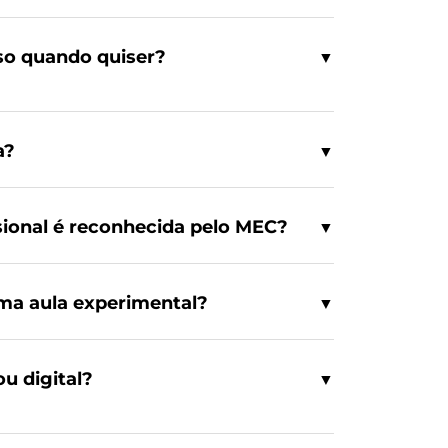
so quando quiser?
▼
a?
▼
sional é reconhecida pelo MEC?
▼
 uma aula experimental?
▼
ou digital?
▼