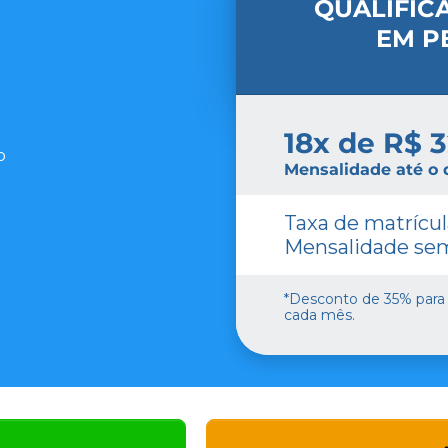
QUALIFIC
EM P
18x de R$ 3
o
Mensalidade até o d
Taxa de matrícul
Mensalidade sem
*Desconto de 35% para
cada mês.