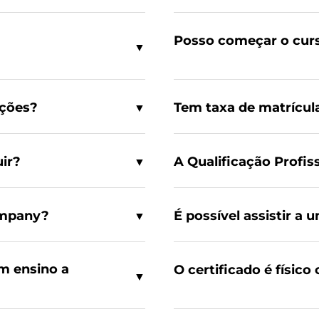
Posso começar o cur
▼
ações?
Tem taxa de matrícul
▼
uir?
A Qualificação Profis
▼
ompany?
É possível assistir a
▼
m ensino a
O certificado é físico 
▼