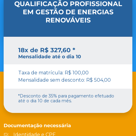
QUALIFICAÇÃO PROFISSIONAL
EM GESTÃO DE ENERGIAS
RENOVÁVEIS
18x de R$ 327,60 *
Mensalidade até o dia 10
Taxa de matrícula: R$ 100,00
Mensalidade sem desconto: R$ 504,00
*Desconto de 35% para pagamento efetuado
até o dia 10 de cada mês.
Documentação necessária
Identidade e CPF