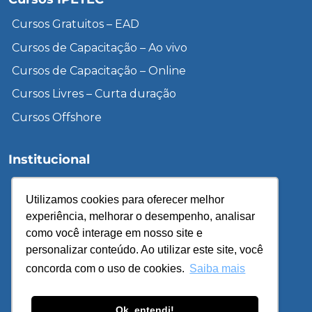
Cursos Gratuitos – EAD
Cursos de Capacitação – Ao vivo
Cursos de Capacitação – Online
Cursos Livres – Curta duração
Cursos Offshore
Institucional
Inscreva-se
Utilizamos cookies para oferecer melhor
Unidades
experiência, melhorar o desempenho, analisar
Sobre o IPETEC
como você interage em nosso site e
personalizar conteúdo. Ao utilizar este site, você
Cursos de Treinamento & Desenvolvimento
concorda com o uso de cookies.
Saiba mais
Cursos Gratuitos – EAD
Política de Privacidade
Ok, entendi!