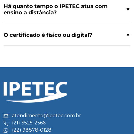
Há quanto tempo o IPETEC atua com
▼
ensino a distância?
O certificado é físico ou digital?
▼
atendimento@ipetec.com.br
(21) 3525-2566
(22) 98878-0128