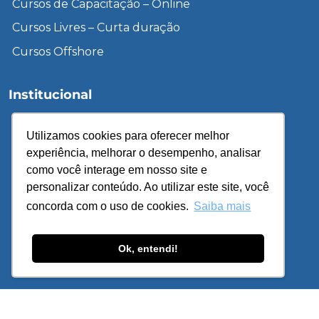
Cursos de Capacitação – Online
Cursos Livres – Curta duração
Cursos Offshore
Institucional
Inscreva-se
Utilizamos cookies para oferecer melhor
Unidades
experiência, melhorar o desempenho, analisar
Sobre o IPETEC
como você interage em nosso site e
personalizar conteúdo. Ao utilizar este site, você
Cursos de Treinamento & Desenvolvimento
concorda com o uso de cookies.
Saiba mais
Cursos Gratuitos – EAD
Política de Privacidade
Ok, entendi!
© 2026 – IPETEC – Todos os direitos reservados. Site
desenvolvido por
Navegue Feliz
e
Smart Métrica
.