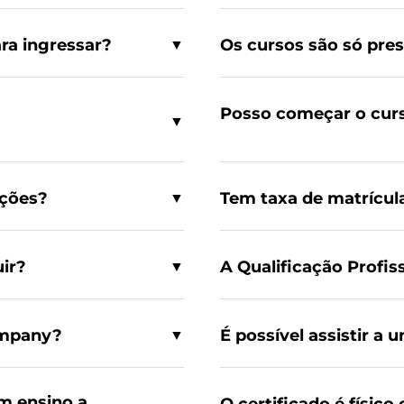
ara ingressar?
Os cursos são só pres
▼
Posso começar o cur
▼
ações?
Tem taxa de matrícul
▼
uir?
A Qualificação Profis
▼
ompany?
É possível assistir a
▼
m ensino a
O certificado é físico 