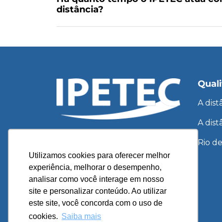
distância?
Quali
A dis
A dist
atendimento@ipetec.com.br
Rio de
(21) 3525-2566
Utilizamos cookies para oferecer melhor
(22) 98878-0128
experiência, melhorar o desempenho,
analisar como você interage em nosso
Segunda a sexta-feira: 8h às 21h
site e personalizar conteúdo. Ao utilizar
Sábado: 7h30 às 16h
este site, você concorda com o uso de
cookies.
Saiba mais