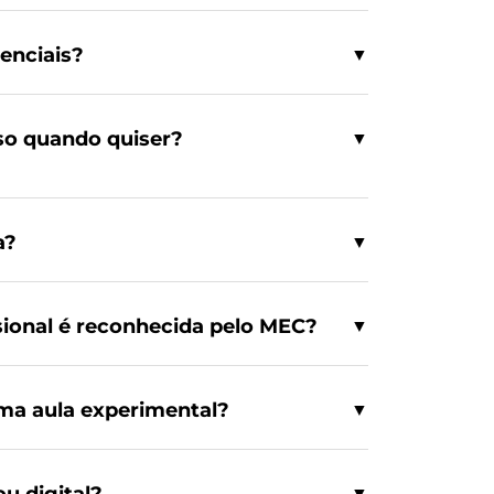
enciais?
▼
so quando quiser?
▼
a?
▼
sional é reconhecida pelo MEC?
▼
 uma aula experimental?
▼
ou digital?
▼