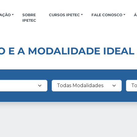
CAÇÃO
SOBRE
CURSOS IPETEC
FALE CONOSCO
Á
IPETEC
 E A MODALIDADE IDEAL
ento
Filtrar por Modalidade
Filt