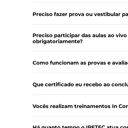
Preciso fazer prova ou vestibular p
Preciso participar das aulas ao vivo
obrigatoriamente?
Como funcionam as provas e avali
Que certificado eu recebo ao concl
Vocês realizam treinamentos In C
Há quanto tempo o IPETEC atua co